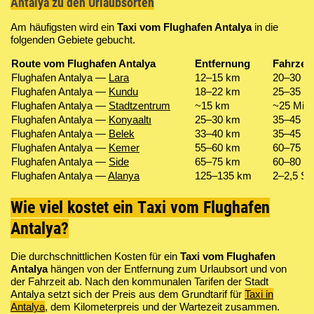
Antalya zu den Urlaubsorten
Am häufigsten wird ein
Taxi vom Flughafen Antalya
in die
folgenden Gebiete gebucht.
Route vom Flughafen Antalya
Entfernung
Fahrzeit
Flughafen Antalya —
Lara
12–15 km
20–30 M
Flughafen Antalya —
Kundu
18–22 km
25–35 M
Flughafen Antalya —
Stadtzentrum
~15 km
~25 Min
Flughafen Antalya —
Konyaaltı
25–30 km
35–45 M
Flughafen Antalya —
Belek
33–40 km
35–45 M
Flughafen Antalya —
Kemer
55–60 km
60–75 M
Flughafen Antalya —
Side
65–75 km
60–80 M
Flughafen Antalya —
Alanya
125–135 km
2–2,5 St
Wie viel kostet ein Taxi vom Flughafen
Antalya?
Die durchschnittlichen Kosten für ein
Taxi vom Flughafen
Antalya
hängen von der Entfernung zum Urlaubsort und von
der Fahrzeit ab. Nach den kommunalen Tarifen der Stadt
Antalya setzt sich der Preis aus dem Grundtarif für
Taxi in
Antalya
, dem Kilometerpreis und der Wartezeit zusammen.