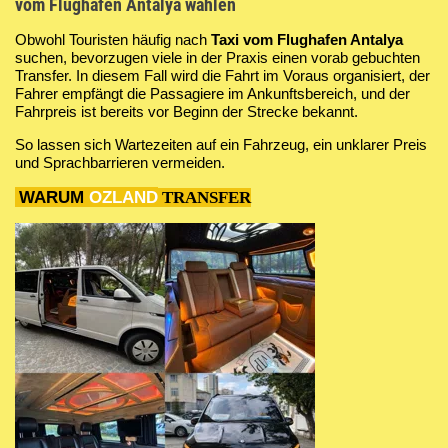
vom Flughafen Antalya wählen
PRIVATE TOUR ANTALYA
Aquarium in Anta
Obwohl Touristen häufig nach
Taxi vom Flughafen Antalya
ANTALYA GROUP EXCURSIONS
The Land of Leg
suchen, bevorzugen viele in der Praxis einen vorab gebuchten
Transfer. In diesem Fall wird die Fahrt im Voraus organisiert, der
Fahrer empfängt die Passagiere im Ankunftsbereich, und der
DoluSu Water Pa
Fahrpreis ist bereits vor Beginn der Strecke bekannt.
So lassen sich Wartezeiten auf ein Fahrzeug, ein unklarer Preis
Diving in Kemer
und Sprachbarrieren vermeiden.
WARUM
OZLAND
TRANSFER
Big kral pirate's 