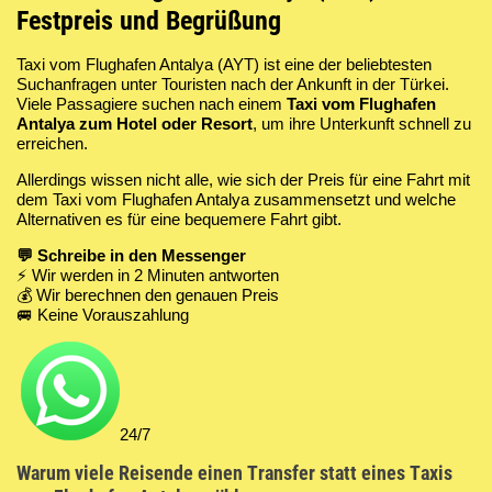
Festpreis und Begrüßung
Чиралы
Kemer
Kemer
Kemer
3 водопада Анталии
Махмутлар
Mahmutlar
Three waterfalls 
Demre Mira Kek
Mahmutlar
Mahmutlar
Taxi vom Flughafen Antalya (AYT) ist eine der beliebtesten
Suchanfragen unter Touristen nach der Ankunft in der Türkei.
Финике
Cirali
Cirali
Transfer lotnisko Stambuł
Анталия для детей
Оба, Тосмур
Oba, Tosmur
tour Antalya for c
Turkish Maldives
Oba, Tosmur
Oba, Tosmur
Viele Passagiere suchen nach einem
Taxi vom Flughafen
Antalya zum Hotel oder Resort
, um ihre Unterkunft schnell zu
erreichen.
Демре
Finike
Finike
туры с детьми в Анталии
Алания центр
Alanya centre
Breakfast in the 
Monster ship Ke
Alanya zentrum
Allerdings wissen nicht alle, wie sich der Preis für eine Fahrt mit
dem Taxi vom Flughafen Antalya zusammensetzt und welche
Каш
Demre
Demre
Завтрак в горах и качель
tour Shopping in
Rafting Turkey
Alternativen es für eine bequemere Fahrt gibt.
💬 Schreibe in den Messenger
Калкан
Kas
Kas
Турецкий завтрак и река
Demre Mira Kek
Tazy Canyon
⚡️ Wir werden in 2 Minuten antworten
💰 Wir berechnen den genauen Preis
🚐 Keine Vorauszahlung
Фетхие
Kalkan
Kalkan
Торговые центры Анталии
Tahtaly mountain
Стамбул
Fethiye
Fethiye
Antalya Sightsee
24/7
Transfer Istanbul airport
Transfer Istanbul flughafen
Dolphinarium K
Warum viele Reisende einen Transfer statt eines Taxis