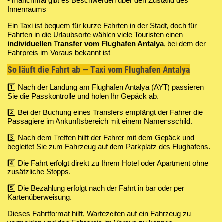
• manchmal gibt es Beschwerden über den Zustand des
Innenraums
Ein Taxi ist bequem für kurze Fahrten in der Stadt, doch für
Fahrten in die Urlaubsorte wählen viele Touristen einen
individuellen Transfer vom Flughafen Antalya
, bei dem der
Fahrpreis im Voraus bekannt ist
So läuft die Fahrt ab — Taxi vom Flughafen Antalya
1️⃣ Nach der Landung am Flughafen Antalya (AYT) passieren
Sie die Passkontrolle und holen Ihr Gepäck ab.
2️⃣ Bei der Buchung eines Transfers empfängt der Fahrer die
Passagiere im Ankunftsbereich mit einem Namensschild.
3️⃣ Nach dem Treffen hilft der Fahrer mit dem Gepäck und
begleitet Sie zum Fahrzeug auf dem Parkplatz des Flughafens.
4️⃣ Die Fahrt erfolgt direkt zu Ihrem Hotel oder Apartment ohne
zusätzliche Stopps.
5️⃣ Die Bezahlung erfolgt nach der Fahrt in bar oder per
Kartenüberweisung.
Dieses Fahrtformat hilft, Wartezeiten auf ein Fahrzeug zu